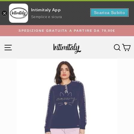
Intimitaly App
Scarica Subito
Semplice e sicura
Vai
SPEDIZIONE GRATUITA A PARTIRE DA 79,90€
direttamente
Metti
ai
in
Navigazione del sito
Cerc
C
contenuti
pausa
presentazione