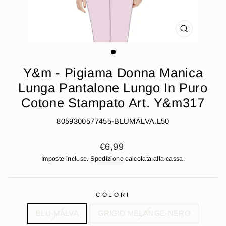
CHIUDI
(ESC)
Y&m - Pigiama Donna Manica
Lunga Pantalone Lungo In Puro
Cotone Stampato Art. Y&m317
8059300577455-BLUMALVA.L50
Prezzo
€6,99
di
Imposte incluse.
Spedizione
calcolata alla cassa.
listino
COLORI
BLU-MALVA
GRIGIO MELANGE-NERO