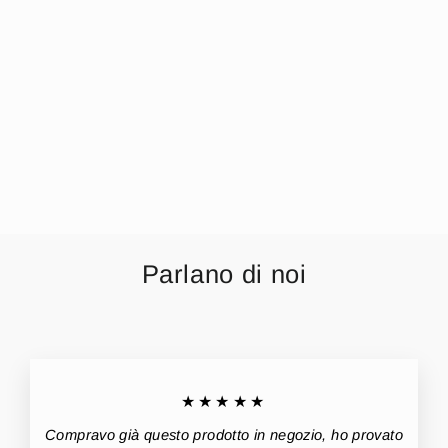
Y&m - Pigiama
Donna Manica
Lunga Pantalone
Lungo In Puro
Cotone Stampato
Art. Y&m317
€6,99
Parlano di noi
★★★★★
Compravo già questo prodotto in negozio, ho provato