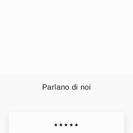
Aris - Reggiseno
Per Allattamento
In Cotone E
Microfibra Coppa
C Art. 1826aris
da €4,94
Parlano di noi
★★★★★