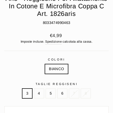
In Cotone E Microfibra Coppa C
Art. 1826aris
8033474990463
Prezzo
€4,99
di
Imposte incluse.
Spedizione
calcolata alla cassa.
listino
COLORI
BIANCO
TAGLIE REGGISENI
3
4
5
6
7
8