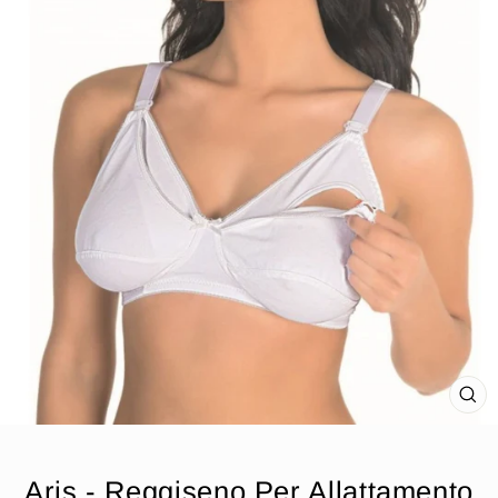
CH
(ES
Aris - Reggiseno Per Allattamento