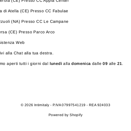
erola (CE) Presso CC Appia Center
a di Atella (CE) Presso CC Fabulae
zzuoli (NA) Presso CC Le Campane
rsa (CE) Presso Parco Arco
sistenza Web
ivi alla Chat alla tua destra.
mo aperti tutti i giorni dal
lunedì
alla
domenica
dalle
09
alle
21
.
© 2026 Intimitaly - P.IVA 07997541219 - REA 924033
Powered by Shopify