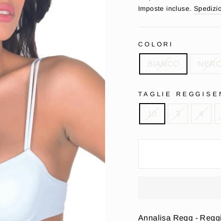
di
Imposte incluse.
Spedizi
listino
COLORI
BIANCO
NER
TAGLIE REGGISE
10
3
4
Annalisa Regg - Reggi