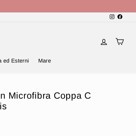
Instagram
Faceb
Accedi
Carr
 ed Esterni
Mare
n Microfibra Coppa C
is