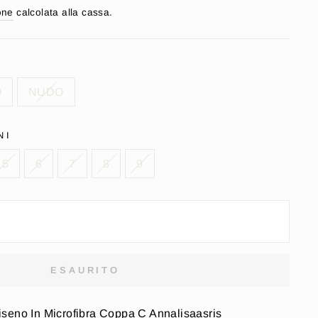
one
calcolata alla cassa.
O
NUDO
NI
5
6
7
8
9
ESAURITO
seno In Microfibra Coppa C Annalisaasris