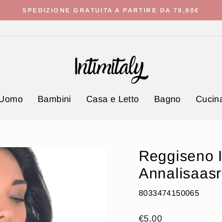
SPEDIZIONE GRATUITA A PARTIRE DA 79,90€
Metti
in
pausa
presentazione
Uomo
Bambini
Casa e Letto
Bagno
Cucina
Reggiseno I
Annalisaasr
8033474150065
Prezzo
€5,00