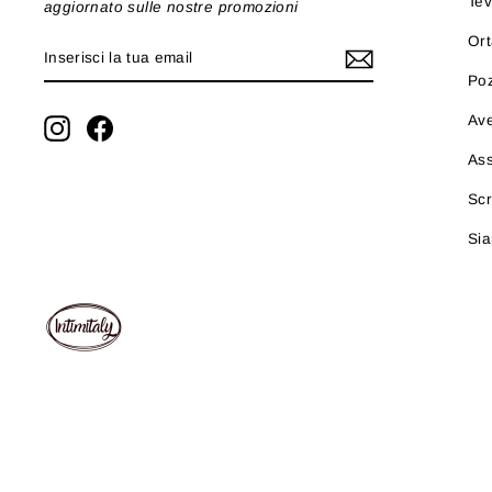
Tev
aggiornato sulle nostre promozioni
Ort
INSERISCI
ISCRIVITI
LA
Po
TUA
EMAIL
Ave
Instagram
Facebook
As
Scr
Sia