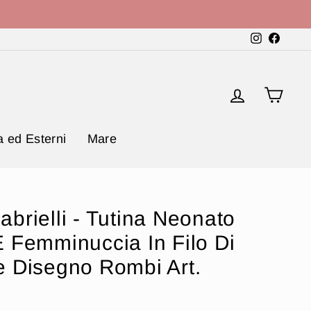
Instagram
Faceb
Accedi
Carr
 ed Esterni
Mare
brielli - Tutina Neonato
 Femminuccia In Filo Di
 Disegno Rombi Art.