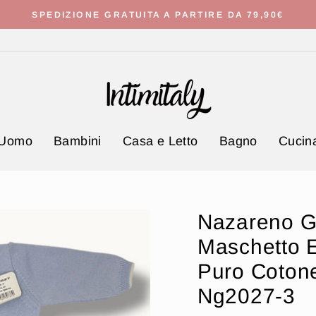
SPEDIZIONE GRATUITA A PARTIRE DA 79,90€
Metti
in
pausa
presentazione
Uomo
Bambini
Casa e Letto
Bagno
Cucina
Nazareno Ga
Maschetto E
Puro Cotone
Ng2027-3