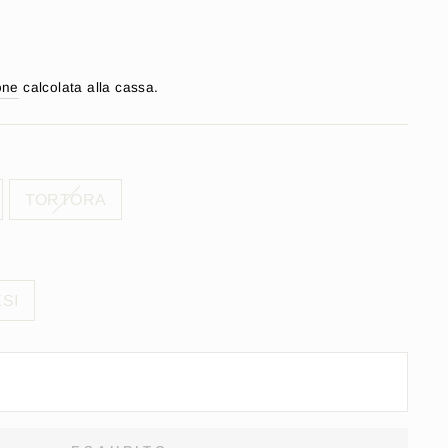
one
calcolata alla cassa.
TORTORA
ESI