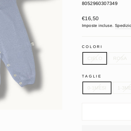
8052960307349
Prezzo
€16,50
di
Imposte incluse.
Spedizi
listino
COLORI
CIELO
ROSA
TAGLIE
0-1MESI
1-3M