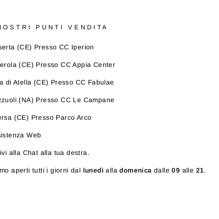
 NOSTRI PUNTI VENDITA
erta (CE) Presso CC Iperion
erola (CE) Presso CC Appia Center
a di Atella (CE) Presso CC Fabulae
zzuoli (NA) Presso CC Le Campane
rsa (CE) Presso Parco Arco
sistenza Web
ivi alla Chat alla tua destra.
mo aperti tutti i giorni dal
lunedì
alla
domenica
dalle
09
alle
21
.