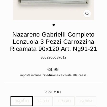
CHIUDI
(ESC)
Nazareno Gabrielli Completo
Lenzuola 3 Pezzi Carrozzina
Ricamata 90x120 Art. Ng91-21
8052960087012
Prezzo
€9,99
di
Imposte incluse.
Spedizione
calcolata alla cassa.
listino
COLORI
BIANCO
CIELO
GRIGIO
PANNA