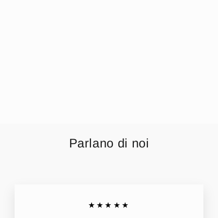
Nazareno Gabrielli
Completo
Lenzuola 3 Pezzi
Carrozzina
Ricamata 90x120
Art. Ng91-21
€9,99
Parlano di noi
★★★★★