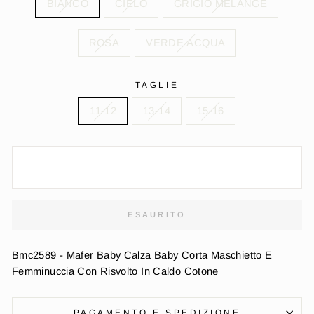
BIANCO
CIELO
GRIGIO MELANGE
ROSA
VERDE ACQUA
TAGLIE
11-12
13-14
15-16
ESAURITO
Bmc2589 - Mafer Baby Calza Baby Corta Maschietto E
Femminuccia Con Risvolto In Caldo Cotone
PAGAMENTO E SPEDIZIONE