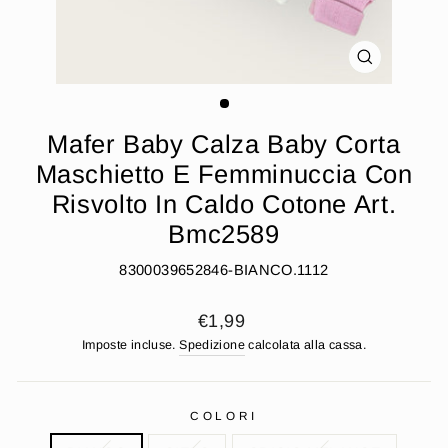
CHIUDI
(ESC)
Mafer Baby Calza Baby Corta
Maschietto E Femminuccia Con
Risvolto In Caldo Cotone Art.
Bmc2589
8300039652846-BIANCO.1112
Prezzo
€1,99
di
Imposte incluse.
Spedizione
calcolata alla cassa.
listino
COLORI