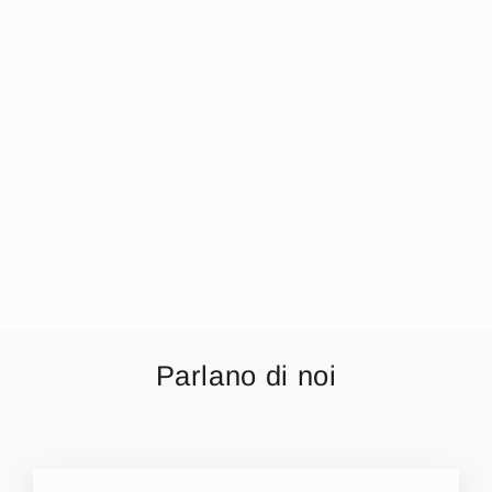
Mafer Baby Calza
Baby Corta
Maschietto E
Femminuccia Con
Risvolto In Caldo
Cotone Art.
Bmc2589
€1,99
Parlano di noi