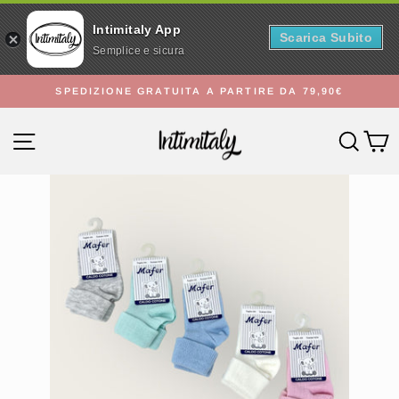
Intimitaly App
Scarica Subito
Semplice e sicura
Vai
SPEDIZIONE GRATUITA A PARTIRE DA 79,90€
direttamente
Metti
ai
in
Navigazione del sito
Cerc
C
contenuti
pausa
presentazione