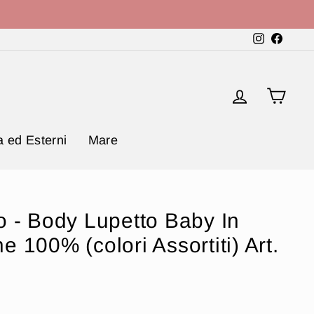
Instagram
Faceb
Accedi
Carr
 ed Esterni
Mare
o - Body Lupetto Baby In
 100% (colori Assortiti) Art.