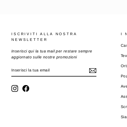
ISCRIVITI ALLA NOSTRA
I
NEWSLETTER
Cas
Inserisci qui la tua mail per restare sempre
Tev
aggiornato sulle nostre promozioni
Ort
INSERISCI
ISCRIVITI
LA
Po
TUA
EMAIL
Ave
Instagram
Facebook
As
Scr
Sia