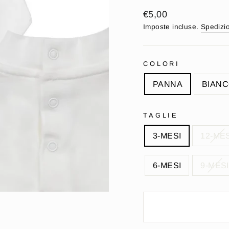
Prezzo
€5,00
di
Imposte incluse.
Spedizi
listino
COLORI
PANNA
BIAN
TAGLIE
3-MESI
12-MES
6-MESI
9-MESI