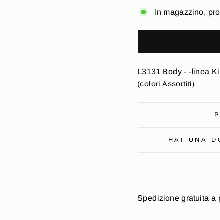
In magazzino, pro
L3131 Body - -linea K
(colori Assortiti)
P
HAI UNA D
Spedizione gratuita a 