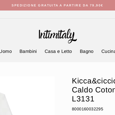
SPEDIZIONE GRATUITA A PARTIRE DA 79,90€
Metti
in
pausa
presentazione
Uomo
Bambini
Casa e Letto
Bagno
Cucina
Kicca&cicci
Caldo Cotone
L3131
8000160032295