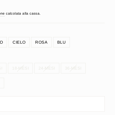
one
calcolata alla cassa.
CO
CIELO
ROSA
BLU
I
18-MESI
24-MESI
36-MESI