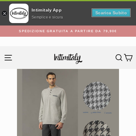
Intimitaly App
Scarica Subito
Semplice e sicura
Vai
SPEDIZIONE GRATUITA A PARTIRE DA 79,90€
direttamente
Metti
ai
in
contenuti
pausa
Navigazione del sito
Cerc
C
presentazione