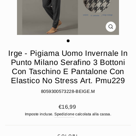
CHIUDI
(ESC)
Irge - Pigiama Uomo Invernale In
Punto Milano Serafino 3 Bottoni
Con Taschino E Pantalone Con
Elastico No Stress Art. Pmu229
8059300573228-BEIGE.M
Prezzo
€16,99
di
Imposte incluse.
Spedizione
calcolata alla cassa.
listino
COLORI