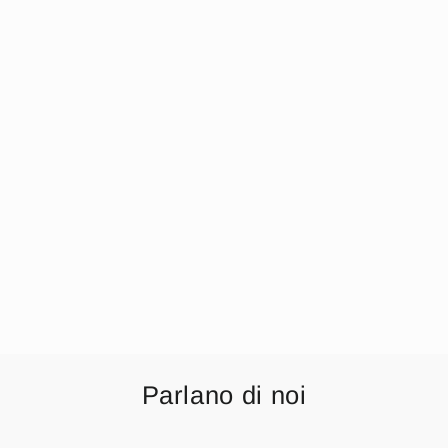
Irge - Pigiama
Uomo Invernale In
Punto Milano
Serafino 3 Bottoni
Con Taschino E
Pantalone Con
Elastico No Stress
Art. Pmu229
€16,99
Parlano di noi