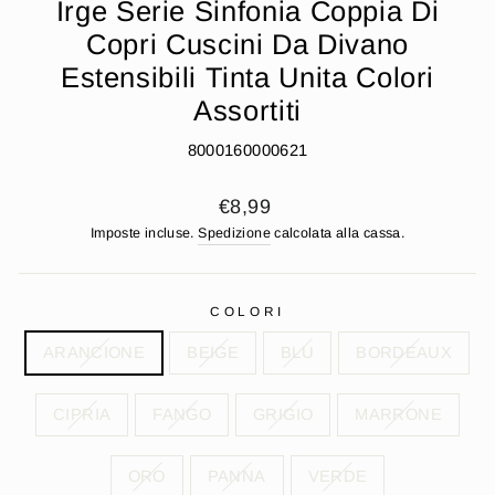
Irge Serie Sinfonia Coppia Di
Copri Cuscini Da Divano
Estensibili Tinta Unita Colori
Assortiti
8000160000621
Prezzo
€8,99
di
Imposte incluse.
Spedizione
calcolata alla cassa.
listino
COLORI
ARANCIONE
BEIGE
BLU
BORDEAUX
CIPRIA
FANGO
GRIGIO
MARRONE
ORO
PANNA
VERDE