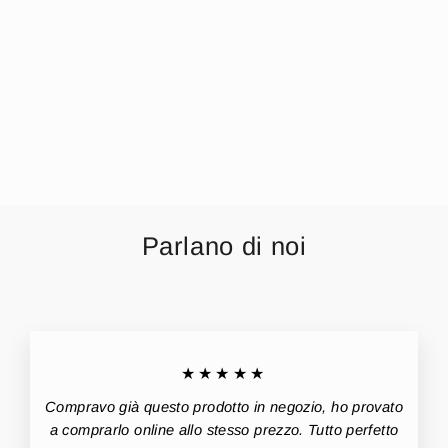
Coppia Di Copri
Cuscini Da Divano
Estensibili Tinta
Unita Colori
Assortiti
€8,99
Parlano di noi
★★★★★
Compravo già questo prodotto in negozio, ho provato
a comprarlo online allo stesso prezzo. Tutto perfetto