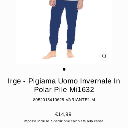
CHIUDI
(ESC)
Irge - Pigiama Uomo Invernale In
Polar Pile Mi1632
8052015410628-VARIANTE1.M
Prezzo
€14,99
di
Imposte incluse.
Spedizione
calcolata alla cassa.
listino