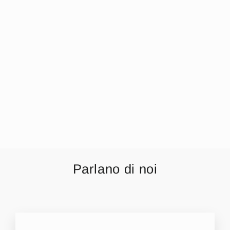
Irge - Pigiama
Uomo Invernale In
Polar Pile Mi1632
€14,99
Parlano di noi