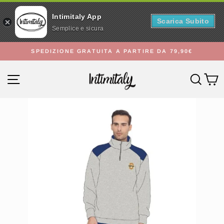
Intimitaly App
Scarica Subito
Semplice e sicura
Vai
SPEDIZIONE GRATUITA A PARTIRE DA 79,90€
direttamente
Metti
ai
in
Navigazione del sito
Cerc
C
contenuti
pausa
presentazione