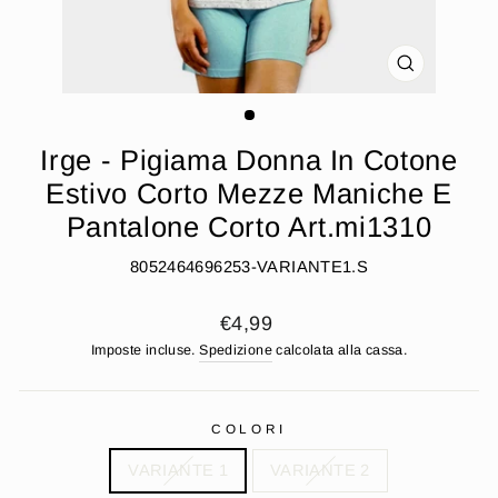
CHIUDI
(ESC)
Irge - Pigiama Donna In Cotone
Estivo Corto Mezze Maniche E
Pantalone Corto Art.mi1310
8052464696253-VARIANTE1.S
Prezzo
€4,99
di
Imposte incluse.
Spedizione
calcolata alla cassa.
listino
COLORI
VARIANTE 1
VARIANTE 2