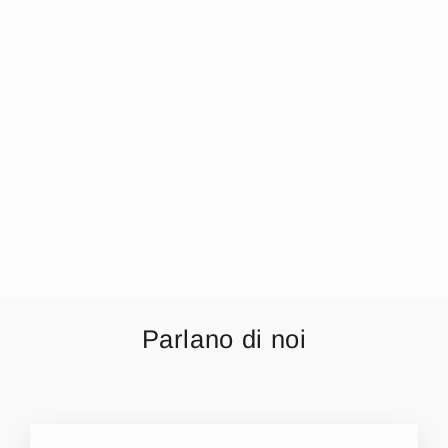
Irge - Pigiama
Donna In Cotone
Estivo Corto
Mezze Maniche E
Pantalone Corto
Art.mi1310
€4,99
Parlano di noi