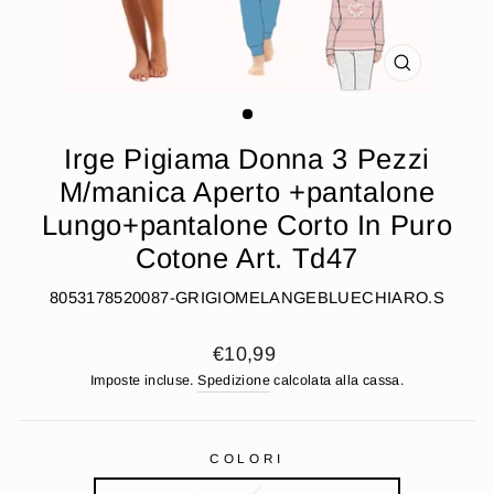
CHIUDI
(ESC)
Irge Pigiama Donna 3 Pezzi
M/manica Aperto +pantalone
Lungo+pantalone Corto In Puro
Cotone Art. Td47
8053178520087-GRIGIOMELANGEBLUECHIARO.S
Prezzo
€10,99
di
Imposte incluse.
Spedizione
calcolata alla cassa.
listino
COLORI