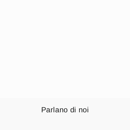
Irge Pigiama
Donna 3 Pezzi
M/manica Aperto
+pantalone
Lungo+pantalone
Corto In Puro
Cotone Art. Td47
€10,99
Parlano di noi