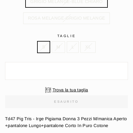
GRIGIO MELANGE-BLUE CHIARO
ROSA MELANGE-GRIGIO MELANGE
TAGLIE
S
M
L
XL
Trova la tua taglia
ESAURITO
Td47 Pig Tris - Irge Pigiama Donna 3 Pezzi M/manica Aperto
+pantalone Lungo+pantalone Corto In Puro Cotone