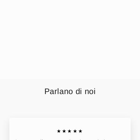
Irge Pigiama
Donna 1 Bottone
In Viscosa
Invernale Con
Pantalone
Fantasia Art.
Ir1693
€9,99
Parlano di noi
★★★★★