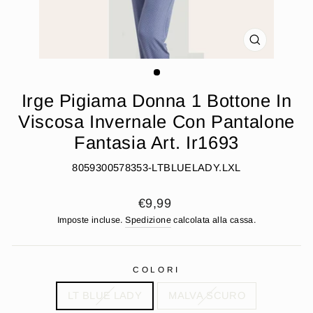
CHIUDI
(ESC)
Irge Pigiama Donna 1 Bottone In
Viscosa Invernale Con Pantalone
Fantasia Art. Ir1693
8059300578353-LTBLUELADY.LXL
Prezzo
€9,99
di
Imposte incluse.
Spedizione
calcolata alla cassa.
listino
COLORI
LT BLUE LADY
MALVA SCURO