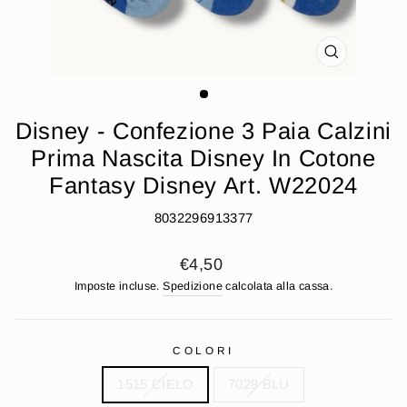
CHIUDI
(ESC)
Disney - Confezione 3 Paia Calzini
Prima Nascita Disney In Cotone
Fantasy Disney Art. W22024
8032296913377
Prezzo
€4,50
di
Imposte incluse.
Spedizione
calcolata alla cassa.
listino
COLORI
1515 CIELO
7028 BLU