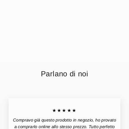
Confezione 3 Paia
Calzini Prima
Nascita Disney In
Cotone Fantasy
Disney Art.
W22024
€4,50
Parlano di noi
★★★★★
Compravo già questo prodotto in negozio, ho provato
a comprarlo online allo stesso prezzo. Tutto perfetto