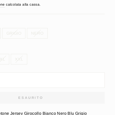
one
calcolata alla cassa.
GRIGIO
NERO
XL
XXL
ESAURITO
otone Jersey Girocollo Bianco Nero Blu Grigio