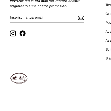
Inserisci qui la tua mail per restare sempre
Tev
aggiornato sulle nostre promozioni
Ort
INSERISCI
ISCRIVITI
LA
Po
TUA
EMAIL
Ave
Instagram
Facebook
As
Scr
Sia