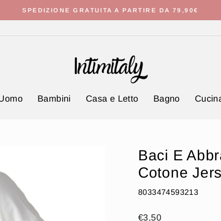
SPEDIZIONE GRATUITA A PARTIRE DA 79,90€
Metti
in
pausa
presentazione
Uomo
Bambini
Casa e Letto
Bagno
Cucina
Baci E Abbr
Cotone Jers
8033474593213
Prezzo
€3,50