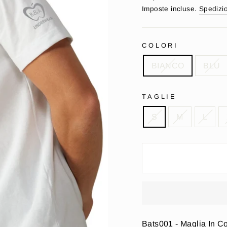
di
Imposte incluse.
Spedizi
listino
COLORI
BIANCO
BLU
TAGLIE
S
M
L
Bats001 - Maglia In C