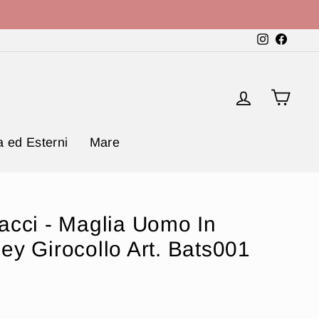
Instagram
Faceb
Accedi
Carr
 ed Esterni
Mare
acci - Maglia Uomo In
ey Girocollo Art. Bats001