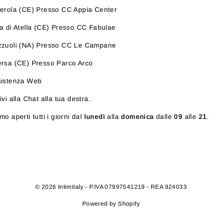
erola (CE) Presso CC Appia Center
a di Atella (CE) Presso CC Fabulae
zzuoli (NA) Presso CC Le Campane
rsa (CE) Presso Parco Arco
sistenza Web
ivi alla Chat alla tua destra.
mo aperti tutti i giorni dal
lunedì
alla
domenica
dalle
09
alle
21
.
© 2026 Intimitaly - P.IVA 07997541219 - REA 924033
Powered by Shopify