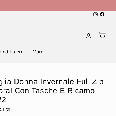
Instagram
Faceb
Accedi
Carr
 ed Esterni
Mare
glia Donna Invernale Full Zip
Coral Con Tasche E Ricamo
22
A.L50