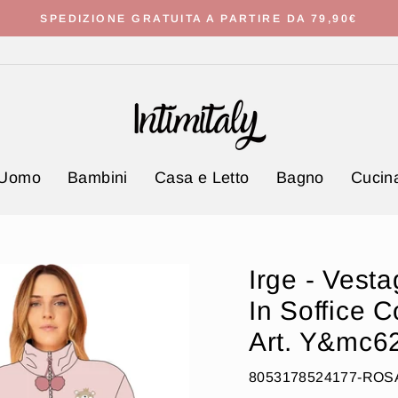
SPEDIZIONE GRATUITA A PARTIRE DA 79,90€
Metti
in
pausa
presentazione
Uomo
Bambini
Casa e Letto
Bagno
Cucina
Irge - Vesta
In Soffice 
Art. Y&mc6
8053178524177-ROS