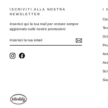
ISCRIVITI ALLA NOSTRA
I
NEWSLETTER
Cas
Inserisci qui la tua mail per restare sempre
Tev
aggiornato sulle nostre promozioni
Ort
INSERISCI
ISCRIVITI
LA
Po
TUA
EMAIL
Ave
Instagram
Facebook
As
Scr
Sia