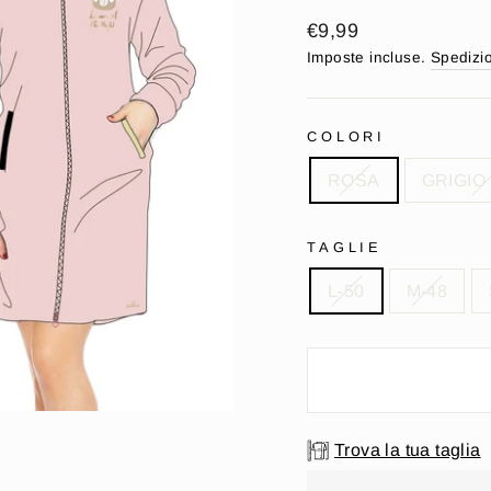
Prezzo
€9,99
di
Imposte incluse.
Spedizi
listino
COLORI
ROSA
GRIGIO
TAGLIE
L-50
M-48
Trova la tua taglia