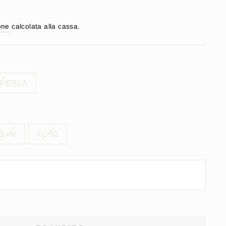
one
calcolata alla cassa.
 PERLA
S-46
XL-52